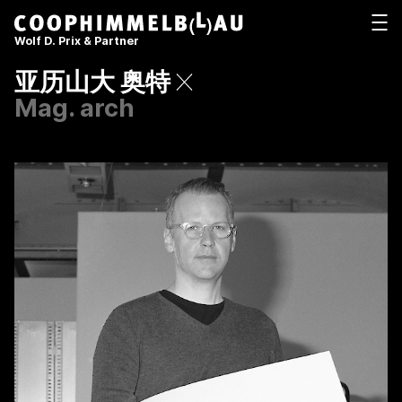
Coop Himmelb(l)au
打开
Wolf D. Prix & Partner
亚历山大 奥特
Mag. arch