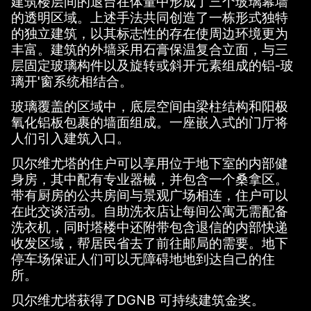
建筑楼层间的退台在体量中形成了三个玻璃幕墙
的透明区域。上述手法共同创造了一栋形式独特
的独立建筑，以其标志性的存在使周边环境更为
丰富。建筑的外墙采用石膏保温复合立面，与三
层固定玻璃构件以及旋转或斜开元素组成的铝-玻
璃开'窗系统相结合。
玻璃覆盖的区域中，底层空间由梁柱结构和阳极
氧化铝板包裹的墙面组成。一座嵌入式的门厅将
人们引入建筑入口。
贝尔维尤塔的住户可以享用位于地下室的内部健
身房，其中配有专业器械，并包含一个桑拿区。
带有厨房的公共房间与景观广场相连，住户可以
在此交谈活动。自助洗衣店让每间公寓无需配备
洗衣机，同时塔楼中还附带包含退信的内部快递
收发区域，帮居民省去了前往邮局的需要。地下
停车场保证人们可以无障碍地地到达自己的住
所。
贝尔维尤塔获得了DGNB 可持续建筑金奖。