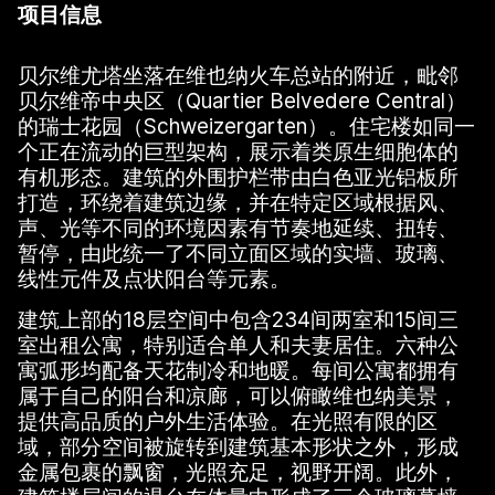
项目信息
贝尔维尤塔坐落在维也纳火车总站的附近，毗邻
贝尔维帝中央区（Quartier Belvedere Central）
的瑞士花园（Schweizergarten）。住宅楼如同一
个正在流动的巨型架构，展示着类原生细胞体的
有机形态。建筑的外围护栏带由白色亚光铝板所
打造，环绕着建筑边缘，并在特定区域根据风、
声、光等不同的环境因素有节奏地延续、扭转、
暂停，由此统一了不同立面区域的实墙、玻璃、
线性元件及点状阳台等元素。
建筑上部的18层空间中包含234间两室和15间三
室出租公寓，特别适合单人和夫妻居住。六种公
寓弧形均配备天花制冷和地暖。每间公寓都拥有
属于自己的阳台和凉廊，可以俯瞰维也纳美景，
提供高品质的户外生活体验。在光照有限的区
域，部分空间被旋转到建筑基本形状之外，形成
金属包裹的飘窗，光照充足，视野开阔。此外，