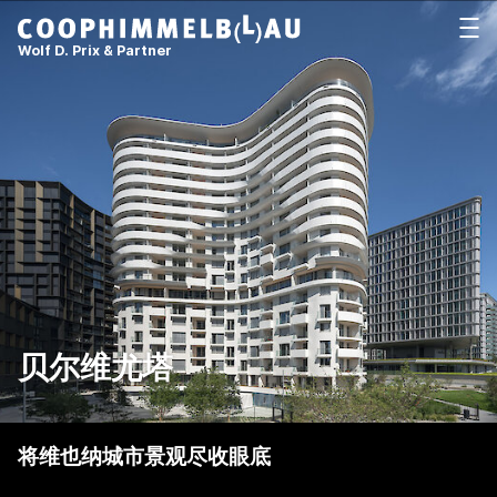
Coop Himmelb(l)au
打开
Wolf D. Prix & Partner
贝尔维尤塔
将维也纳城市景观尽收眼底