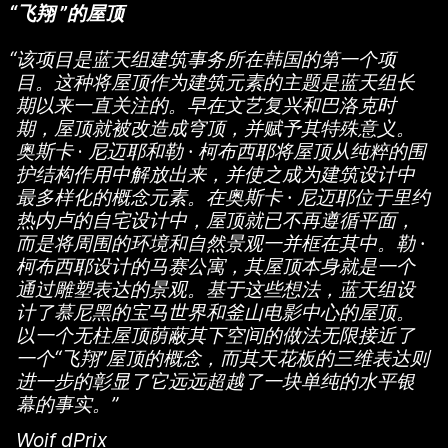
“
飞翔
”
的屋顶
“
该项目是蓝天组建筑事务所在韩国的第一个项
目。这种将屋顶作为建筑元素的主题是蓝天组长
期以来一直关注的。早在文艺复兴和巴洛克时
期，屋顶就被改造成穹顶，并赋予其特殊意义。
奥斯卡
·
尼迈耶和勒 · 柯布西耶将屋顶从纯粹的围
护结构作用中解放出来，并使之成为建筑设计中
最多样化的概念元素。在奥斯卡 · 尼迈耶位于里约
热内卢的自宅设计中，屋顶就已不再遵循平面，
而是将周围的环境和自然景观一并框在其中。勒 ·
柯布西耶设计的马赛公寓，其屋顶本身就是一个
通过雕塑表达的景观。基于这些想法，蓝天组设
计了慕尼黑的宝马世界和釜山电影中心的屋顶。
以一个无柱屋顶荫蔽其下空间的做法无限接近了
一个“飞翔”屋顶的概念，而其天花板的三维表达则
进一步的彰显了它远远超越了一块单纯的水平银
幕的事实。”
Woif dPrix