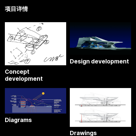
项目详情
Design development
Markus Pillhofer
Concept
©
Markus Pillhofer
Sketch by Wolf dPrix
development
Coop Himmelb(l)au
©
Markus Pillhofer
Sketch by Wolf dPrix
©
Coop Himmelb(l)au
©
Markus Pillhofer
Sketch by Wolf dPrix
©
Coop Himmelb(l)au
©
Markus Pillhofer
Sketch by Wolf dPrix
©
Coop Himmelb(l)au
©
Markus Pillhofer
Diagrams
Drawings