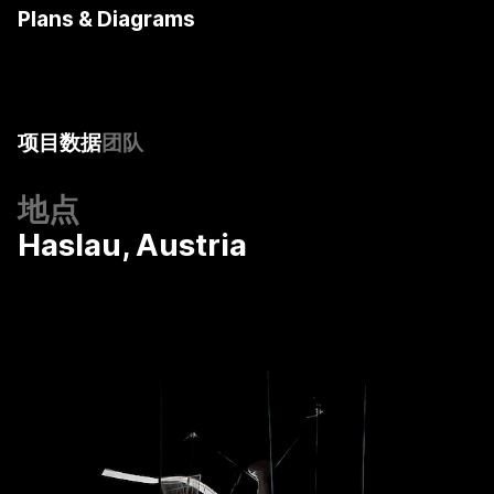
Plans & Diagrams
Floor plan
©
Coop Himmelb(l)au
Site plan
Section
©
Coop Himmelb(l)au
Coop Himmelb(l)au
项目数据
团队
地点
Haslau, Austria