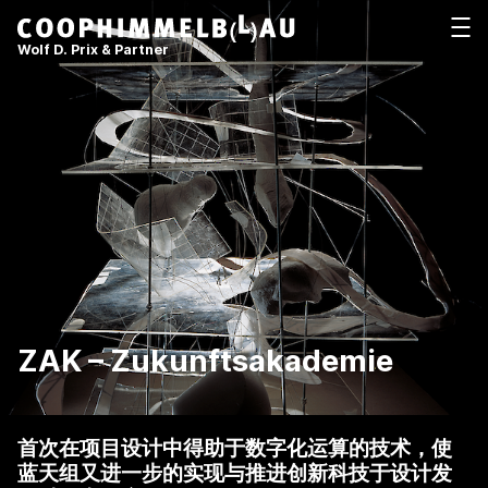
Coop Himmelb(l)au
打开
Wolf D. Prix & Partner
ZAK – Zukunftsakademie
首次在项目设计中得助于数字化运算的技术，使
蓝天组又进一步的实现与推进创新科技于设计发