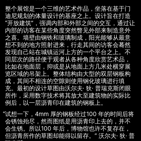
整个展馆是一个三维的艺术作品，坐落在基于门
迪尼规划的体量设计的基座之上。设计旨在打造
“开放建筑”，强调内部和外部之间的交互，通过让
内部的访客在某些角度突然瞥见外部来制造意外
之喜。墙壁由钢铁和玻璃制成，阳光能够从最意
想不到的地方照射进来，行走其间的访客会蓦然
发现自己站在城镇运河上方的一个平台之上。不
同层次的路径便于观者从各种角度欣赏艺术品，
比如在地面层，抑或是从地面上方几米处横穿展
览区域的吊架上。整体结构由大型的双层钢板构
成，其间不相连的空隙则使用钢化玻璃进行填
充。最初的设计草图由沃尔夫· 狄· 普瑞克斯闭眼
所作，采用数字技术将其放大至建筑物的实际比
例后，以一层沥青印在建筑的钢板上。
“
试想一下，4mm 厚的钢板经过100 年的时间后将
会锈蚀殆尽，然而图纸是用沥青印上去的，并不
会生锈。所以100 年后，博物馆也许不复存在，
但沥青所作的草图却能得以留存。” 沃尔夫· 狄· 普